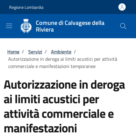
Salta al contenuto principale
Skip to footer content
Regione Lombardia
Comune di Calvagese della
Riviera
Briciole di pane
Home
/
Servizi
/
Ambiente
/
Autorizzazione in deroga ai limiti acustici per attività
commerciale e manifestazioni temporanee
Autorizzazione in deroga
ai limiti acustici per
attività commerciale e
manifestazioni