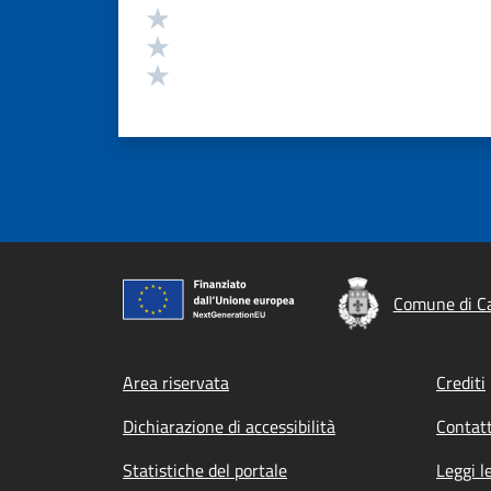
Valuta 3 stelle su 5
Valuta 2 stelle su 5
Valuta 1 stelle su 5
Comune di Ca
Footer menu
Area riservata
Crediti
Dichiarazione di accessibilità
Contatt
Statistiche del portale
Leggi l