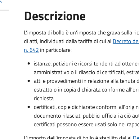
Descrizione
L’imposta di bollo è un’imposta che grava sulla ric
di atti, individuati dalla tariffa di cui al
Decreto de
n. 642
in particolare:
istanze, petizioni e ricorsi tendenti ad otte
amministrativo o il rilascio di certificati, estrat
atti e provvedimenti in relazione alla tenuta di
estratto o in copia dichiarata conforme all’or
richiesta
certificati, copie dichiarate conformi all'origi
documento rilasciati pubblici ufficiali a ciò aut
certificati possono essere usati solo nei rappor
L’importo dell’imposta di bollo è stabilito dal al
De