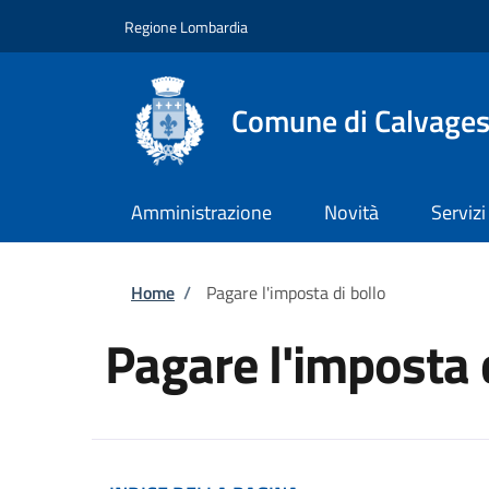
Salta al contenuto principale
Skip to footer content
Regione Lombardia
Comune di Calvagese
Amministrazione
Novità
Servizi
Briciole di pane
Home
/
Pagare l'imposta di bollo
Pagare l'imposta 