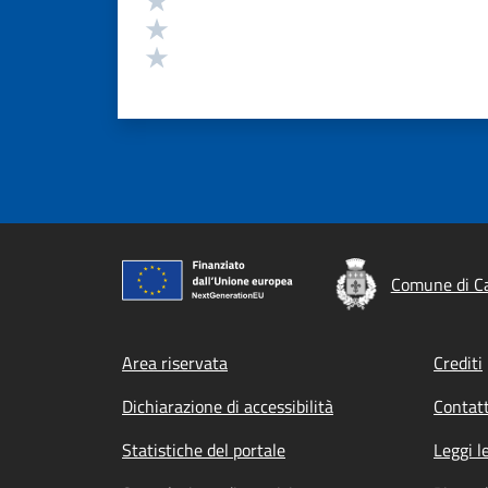
Valuta 2 stelle su 5
Valuta 1 stelle su 5
Comune di Ca
Footer menu
Area riservata
Crediti
Dichiarazione di accessibilità
Contatt
Statistiche del portale
Leggi l