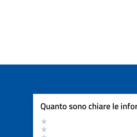
Quanto sono chiare le info
Valutazione
Valuta 5 stelle su 5
Valuta 4 stelle su 5
Valuta 3 stelle su 5