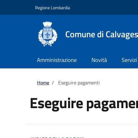
Salta al contenuto principale
Skip to footer content
Regione Lombardia
Comune di Calvagese
Amministrazione
Novità
Servizi
Briciole di pane
Home
/
Eseguire pagamenti
Eseguire pagamen