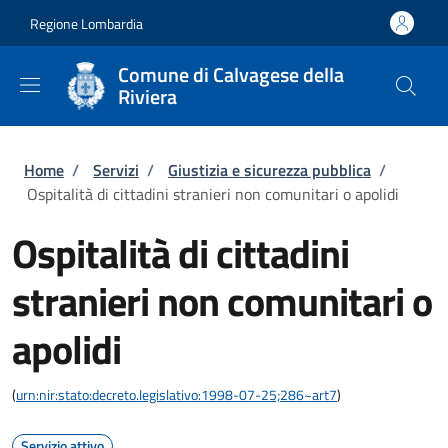
Salta al contenuto principale
Skip to footer content
Regione Lombardia
Comune di Calvagese della
Riviera
Briciole di pane
Home
/
Servizi
/
Giustizia e sicurezza pubblica
/
Ospitalità di cittadini stranieri non comunitari o apolidi
Ospitalità di cittadini
stranieri non comunitari o
apolidi
(
urn:nir:stato:decreto.legislativo:1998-07-25;286~art7
)
Servizio attivo