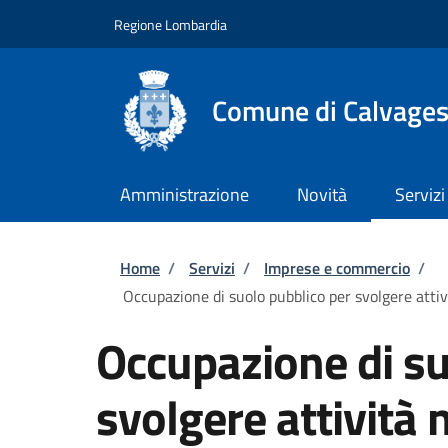
Salta al contenuto principale
Skip to footer content
Regione Lombardia
Comune di Calvagese
Amministrazione
Novità
Servizi
Briciole di pane
Home
/
Servizi
/
Imprese e commercio
/
Occupazione di suolo pubblico per svolgere attiv
Occupazione di su
svolgere attività 