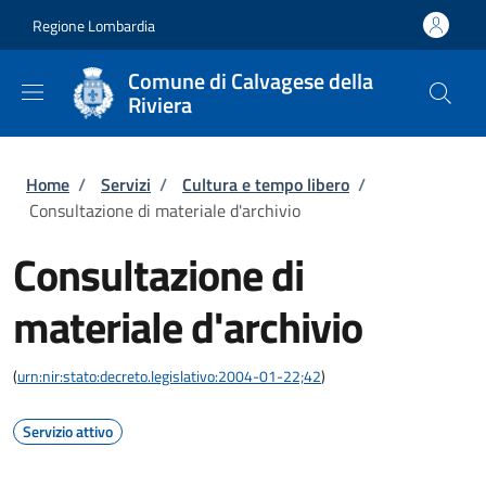
Salta al contenuto principale
Skip to footer content
Regione Lombardia
Comune di Calvagese della
Riviera
Briciole di pane
Home
/
Servizi
/
Cultura e tempo libero
/
Consultazione di materiale d'archivio
Consultazione di
materiale d'archivio
(
urn:nir:stato:decreto.legislativo:2004-01-22;42
)
Servizio attivo