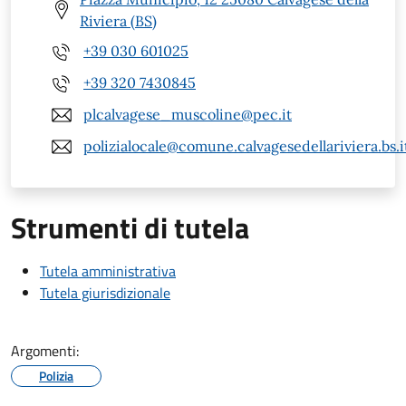
Riviera (BS)
+39 030 601025
+39 320 7430845
plcalvagese_muscoline@pec.it
polizialocale@comune.calvagesedellariviera.bs.i
Strumenti di tutela
Tutela amministrativa
Tutela giurisdizionale
Argomenti:
Polizia