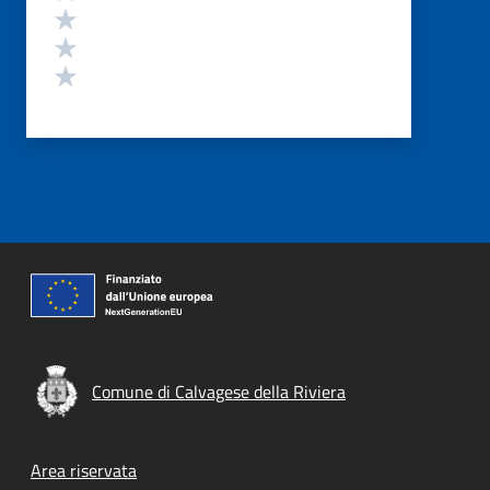
Valuta 3 stelle su 5
Valuta 2 stelle su 5
Valuta 1 stelle su 5
Comune di Calvagese della Riviera
Footer menu
Area riservata