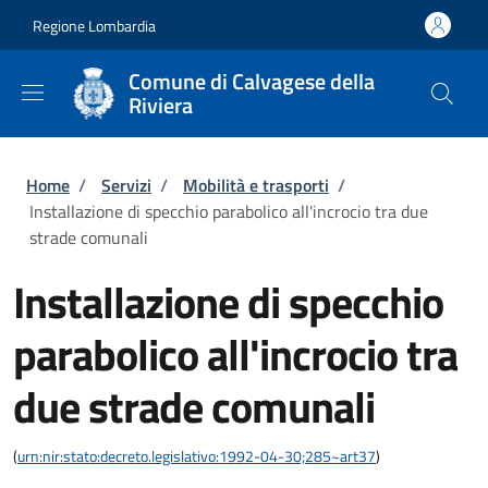
Salta al contenuto principale
Skip to footer content
Regione Lombardia
Comune di Calvagese della
Riviera
Briciole di pane
Home
/
Servizi
/
Mobilità e trasporti
/
Installazione di specchio parabolico all'incrocio tra due
strade comunali
Installazione di specchio
parabolico all'incrocio tra
due strade comunali
(
urn:nir:stato:decreto.legislativo:1992-04-30;285~art37
)