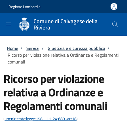
Salta al contenuto principale
Skip to footer content
Regione Lombardia
Comune di Calvagese della
Riviera
Briciole di pane
Home
/
Servizi
/
Giustizia e sicurezza pubblica
/
Ricorso per violazione relativa a Ordinanze e Regolamenti
comunali
Ricorso per violazione
relativa a Ordinanze e
Regolamenti comunali
(
urn:nir:stato:legge:1981-11-24;689~art18
)