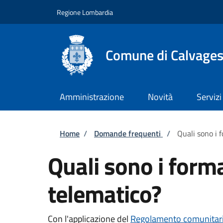
Salta al contenuto principale
Skip to footer content
Regione Lombardia
Comune di Calvagese
Amministrazione
Novità
Servizi
Briciole di pane
Home
/
Domande frequenti
/
Quali sono i f
Quali sono i forma
telematico?
Con l'applicazione del
Regolamento comunitari