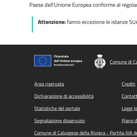
Paese dell'Unione Europea conforme al regol
Attenzione:
fanno eccezione le istanze SU
Comune di Ca
Footer menu
Area riservata
Crediti
Dichiarazione di accessibilità
Contatt
Statistiche del portale
Leggi l
Segnalazione disservizio
Piano d
Comune di Calvagese della Riviera - Partita IVA