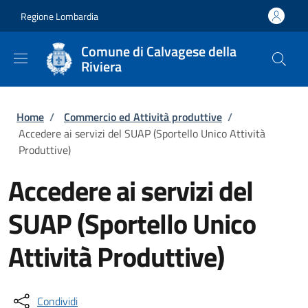
Salta al contenuto principale
Skip to footer content
Regione Lombardia
Comune di Calvagese della
Riviera
Briciole di pane
Home
/
Commercio ed Attività produttive
/
Accedere ai servizi del SUAP (Sportello Unico Attività
Produttive)
Accedere ai servizi del
SUAP (Sportello Unico
Attività Produttive)
Condividi